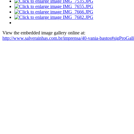
View the embedded image gallery online at:
http://www.salverainhas.com.br/imprensa/40-vania-bastos#sigProGal