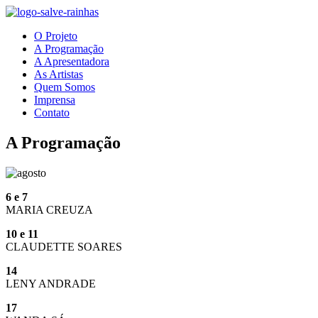
O Projeto
A Programação
A Apresentadora
As Artistas
Quem Somos
Imprensa
Contato
A Programação
6 e 7
MARIA CREUZA
10 e 11
CLAUDETTE SOARES
14
LENY ANDRADE
17