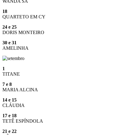
WANDA SÁ
18
QUARTETO EM CY
24 e 25
DORIS MONTEIRO
30 e 31
AMELINHA
1
TITANE
7 e 8
MARIA ALCINA
14 e 15
CLÁUDIA
17 e 18
TETÊ ESPÍNDOLA
21 e 22